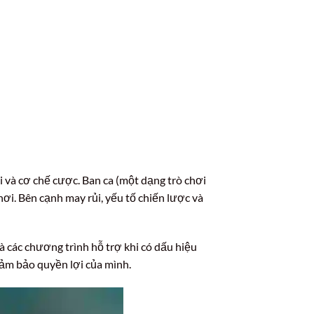
 và cơ chế cược. Ban ca (một dạng trò chơi
chơi. Bên cạnh may rủi, yếu tố chiến lược và
à các chương trình hỗ trợ khi có dấu hiệu
đảm bảo quyền lợi của mình.