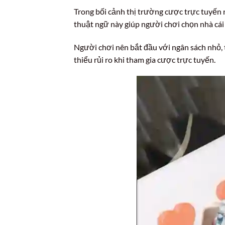
Trong bối cảnh thị trường cược trực tuyến n
thuật ngữ này giúp người chơi chọn nhà cái uy
Người chơi nên bắt đầu với ngân sách nhỏ, t
thiểu rủi ro khi tham gia cược trực tuyến.