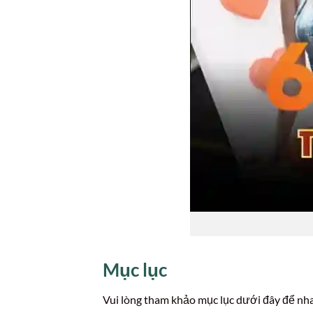
Mục lục
Vui lòng tham khảo mục lục dưới đây để nha