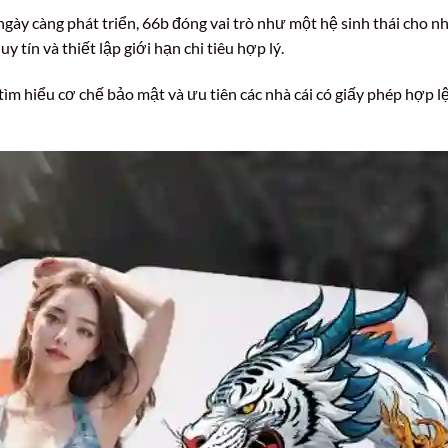
gày càng phát triển, 66b đóng vai trò như một hệ sinh thái cho nh
 tín và thiết lập giới hạn chi tiêu hợp lý.
ìm hiểu cơ chế bảo mật và ưu tiên các nhà cái có giấy phép hợp lệ