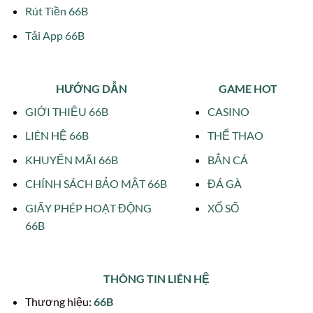
Rút Tiền 66B
Tải App 66B
HƯỚNG DẪN
GAME HOT
GIỚI THIỆU 66B
CASINO
LIÊN HỆ 66B
THỂ THAO
KHUYẾN MÃI 66B
BẮN CÁ
CHÍNH SÁCH BẢO MẬT 66B
ĐÁ GÀ
GIẤY PHÉP HOẠT ĐỘNG
XỔ SỐ
66B
THÔNG TIN LIÊN HỆ
Thương hiệu:
66B