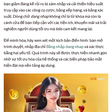
bạn giảm đáng kể rủi ro bị xâm nhập và cải thiện hiệu suất
truy cập vào các công cụ cược, bảng xếp hạng, và bảng xác
suất. Dòng chữ
dang nhap
không chỉ là từ khóa mà còn là
cánh cửa để bạn tiếp cận với các tiện ích, khuyến mãi và trải
nghiệm người dùng tối ưu mà 66b cam kết mang lại.
Để minh họa, hãy xem xét một kịch bản điển hình: bạn mở
trình duyệt, nhập địa chỉ
đăng nhập dang nhap
và xác thực
bằng hai yếu tố. Quá trình này sẽ được thực hiện nhanh gọn
nhờ sự tối ưu hóa của hệ thống và các biện pháp bảo mật
hiện đại mà nền tảng áp dụng.