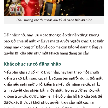
Biểu tượng xác thực hai yếu tố và cảnh báo an ninh
Để nhắc nhở, hãy lưu ý các thông điệp từ nền tảng: không
bao giờ chia sẻ mật khẩu và mã 2FA với người khác. Các biện
pháp này không chỉ bảo vệ 66b mà còn bảo vệ danh tiếng và
quyền lợi của bạn như một khách hàng đáng tin cậy.
Khắc phục sự cố đăng nhập
Nếu bạn gặp sự cố khi đăng nhập, hãy làm theo một chuỗi
kiểm tra cơ bản sau: xác nhận đúng tên người dùng, đổi mật
khẩu nếu nghi ngờ bị lộ, kiểm tra kết nối mạng và cập nhật
trình duyệt cho phiên bản mới nhất. Trong trường hợp vẫn
không truy cập được, hãy liên hệ bộ phận hỗ trợ của 66b để
được xác thực và khôi phục quyền truy cập một cách an