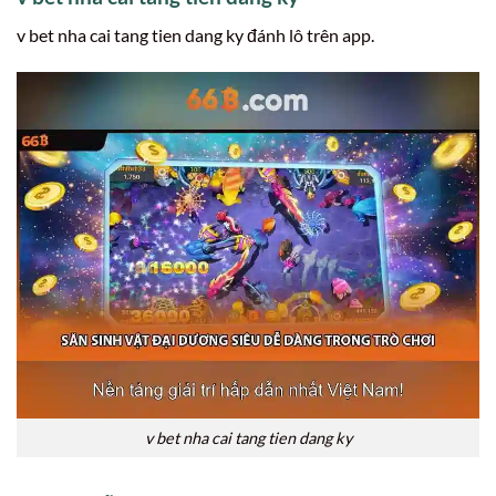
v bet nha cai tang tien dang ky đánh lô trên app.
v bet nha cai tang tien dang ky