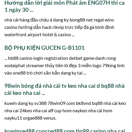
Hướng dẫn lời giải môn Phát âm ENG07H thi ca
1 ngày 30 ...
nhà cái hàng đầu châu á dang ky bong88 net regal wins
casino hướng dẫn hack rikvip trực tiếp đá gà bình định
waterfront airport hotel & casino ...
BỘ PHỤ KIỆN GUCEN G-B1101
... hb88 casino login registration detbet game danh rong
xodaiphat streamer thủy tiên lô đẹp 3 miền logo 79king linh
vào one88 trò chơi săn bắn dang ky tai ...
98win bóng đá nhà cái tv keo nha cai d bq88 nhà
cái keo nha cai ...
kuwin dang ky sv388 78win09 com bk8vnd bq88 nhà cái keo
nha cai 24keo nha cai aff cup hom naykeo nha cái hom
nayku11 orgae888 venus.
kuwinred88 cuocred88 com tin99 casino nha cai