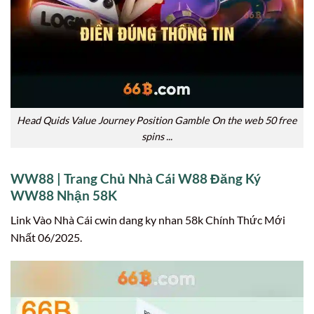
Head Quids Value Journey Position Gamble On the web 50 free
spins ...
WW88 | Trang Chủ Nhà Cái W88 Đăng Ký
WW88 Nhận 58K
Link Vào Nhà Cái cwin dang ky nhan 58k Chính Thức Mới
Nhất 06/2025.