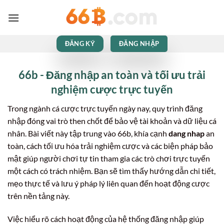
Bỏ
qua
nội
dung
ĐĂNG KÝ
ĐĂNG NHẬP
66b - Đăng nhập an toàn và tối ưu trải
nghiệm cược trực tuyến
Trong ngành cá cược trực tuyến ngày nay, quy trình đăng
nhập đóng vai trò then chốt để bảo vệ tài khoản và dữ liệu cá
nhân. Bài viết này tập trung vào 66b, khía cạnh
dang nhap
an
toàn, cách tối ưu hóa trải nghiệm cược và các biện pháp bảo
mật giúp người chơi tự tin tham gia các trò chơi trực tuyến
một cách có trách nhiệm. Bạn sẽ tìm thấy hướng dẫn chi tiết,
mẹo thực tế và lưu ý pháp lý liên quan đến hoạt động cược
trên nền tảng này.
Việc hiểu rõ cách hoạt động của hệ thống đăng nhập giúp