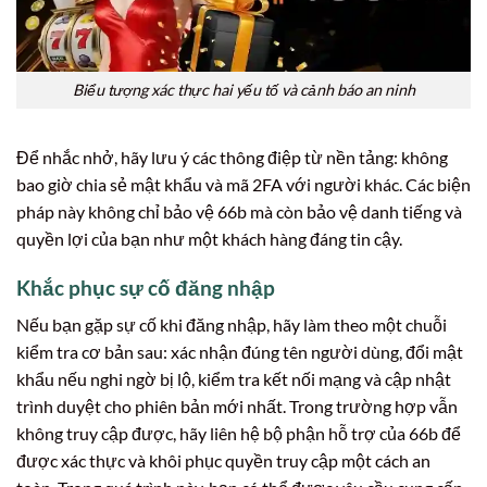
Biểu tượng xác thực hai yếu tố và cảnh báo an ninh
Để nhắc nhở, hãy lưu ý các thông điệp từ nền tảng: không
bao giờ chia sẻ mật khẩu và mã 2FA với người khác. Các biện
pháp này không chỉ bảo vệ 66b mà còn bảo vệ danh tiếng và
quyền lợi của bạn như một khách hàng đáng tin cậy.
Khắc phục sự cố đăng nhập
Nếu bạn gặp sự cố khi đăng nhập, hãy làm theo một chuỗi
kiểm tra cơ bản sau: xác nhận đúng tên người dùng, đổi mật
khẩu nếu nghi ngờ bị lộ, kiểm tra kết nối mạng và cập nhật
trình duyệt cho phiên bản mới nhất. Trong trường hợp vẫn
không truy cập được, hãy liên hệ bộ phận hỗ trợ của 66b để
được xác thực và khôi phục quyền truy cập một cách an