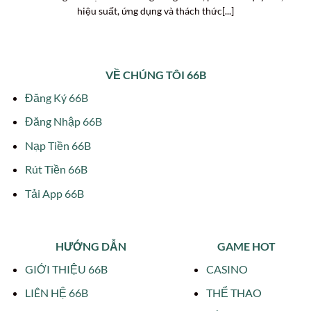
hiệu suất, ứng dụng và thách thức[...]
VỀ CHÚNG TÔI 66B
Đăng Ký 66B
Đăng Nhập 66B
Nạp Tiền 66B
Rút Tiền 66B
Tải App 66B
HƯỚNG DẪN
GAME HOT
GIỚI THIỆU 66B
CASINO
LIÊN HỆ 66B
THỂ THAO