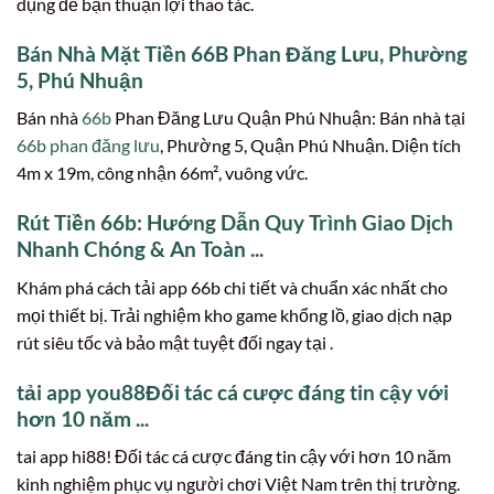
dụng để bạn thuận lợi thao tác.
Bán Nhà Mặt Tiền 66B Phan Đăng Lưu, Phường
5, Phú Nhuận
Bán nhà
66b
Phan Đăng Lưu Quận Phú Nhuận: Bán nhà tại
66b phan đăng lưu
, Phường 5, Quận Phú Nhuận. Diện tích
4m x 19m, công nhận 66m², vuông vức.
Rút Tiền 66b: Hướng Dẫn Quy Trình Giao Dịch
Nhanh Chóng & An Toàn ...
Khám phá cách tải app 66b chi tiết và chuẩn xác nhất cho
mọi thiết bị. Trải nghiệm kho game khổng lồ, giao dịch nạp
rút siêu tốc và bảo mật tuyệt đối ngay tại .
tải app you88Đối tác cá cược đáng tin cậy với
hơn 10 năm ...
tai app hi88! Đối tác cá cược đáng tin cậy với hơn 10 năm
kinh nghiệm phục vụ người chơi Việt Nam trên thị trường.