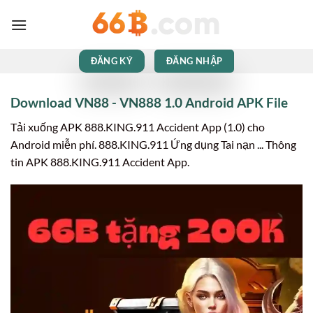
Bỏ
qua
nội
dung
ĐĂNG KÝ
ĐĂNG NHẬP
Download VN88 - VN888 1.0 Android APK File
Tải xuống APK 888.KING.911 Accident App (1.0) cho
Android miễn phí. 888.KING.911 Ứng dụng Tai nạn ... Thông
tin APK 888.KING.911 Accident App.