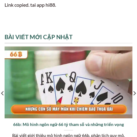
Link copied. tai app hi88.
BÀI VIẾT MỚI CẬP NHẬT
66b: Mô hình ngôn ngữ 66 tỷ tham số và những triển vọng
Bài viết giới thiệu mô hình ngôn ngữ 66b, phân tích quy mô,