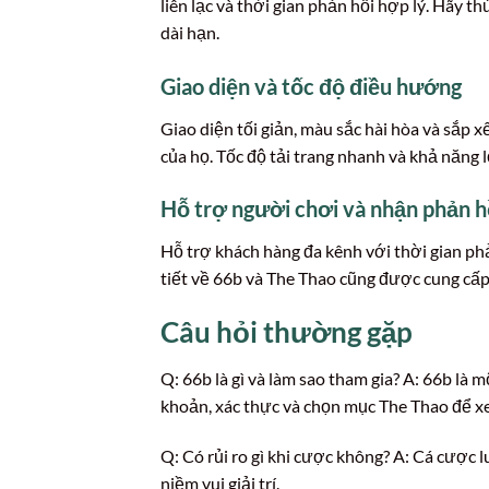
liên lạc và thời gian phản hồi hợp lý. Hãy 
dài hạn.
Giao diện và tốc độ điều hướng
Giao diện tối giản, màu sắc hài hòa và sắp
của họ. Tốc độ tải trang nhanh và khả năng l
Hỗ trợ người chơi và nhận phản h
Hỗ trợ khách hàng đa kênh với thời gian phả
tiết về 66b và The Thao cũng được cung cấp đ
Câu hỏi thường gặp
Q: 66b là gì và làm sao tham gia? A: 66b là
khoản, xác thực và chọn mục The Thao để xe
Q: Có rủi ro gì khi cược không? A: Cá cược lu
niềm vui giải trí.