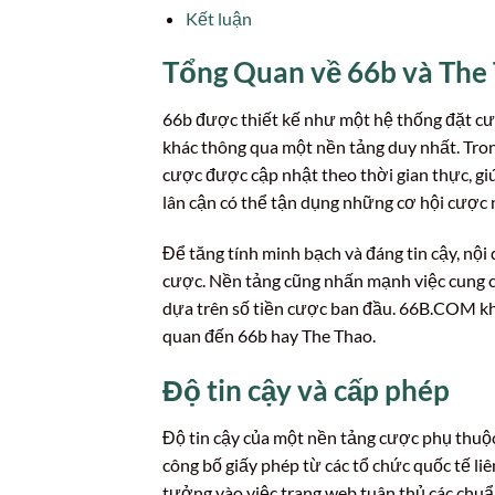
Kết luận
Tổng Quan về 66b và The 
66b được thiết kế như một hệ thống đặt cượ
khác thông qua một nền tảng duy nhất. Tron
cược được cập nhật theo thời gian thực, gi
lân cận có thể tận dụng những cơ hội cược 
Để tăng tính minh bạch và đáng tin cậy, nội
cược. Nền tảng cũng nhấn mạnh việc cung cấp
dựa trên số tiền cược ban đầu. 66B.COM khu
quan đến 66b hay The Thao.
Độ tin cậy và cấp phép
Độ tin cậy của một nền tảng cược phụ thuộc
công bố giấy phép từ các tổ chức quốc tế li
tưởng vào việc trang web tuân thủ các chuẩn