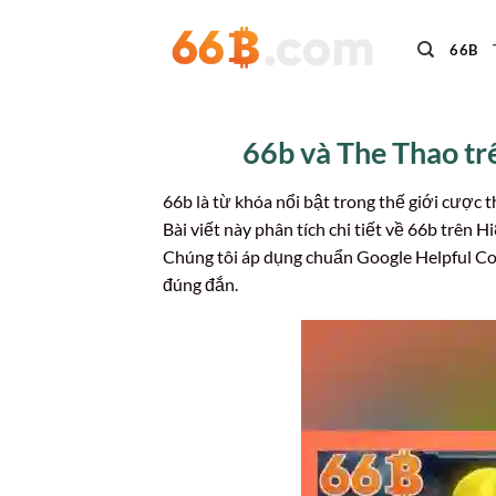
Bỏ
qua
66B
nội
dung
66b và The Thao tr
66b là từ khóa nổi bật trong thế giới cược 
Bài viết này phân tích chi tiết về 66b trên 
Chúng tôi áp dụng chuẩn Google Helpful Con
đúng đắn.