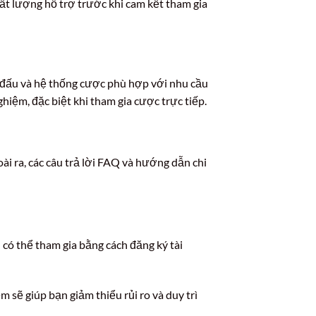
hất lượng hỗ trợ trước khi cam kết tham gia
ận đấu và hệ thống cược phù hợp với nhu cầu
ghiệm, đặc biệt khi tham gia cược trực tiếp.
ài ra, các câu trả lời FAQ và hướng dẫn chi
 có thể tham gia bằng cách đăng ký tài
m sẽ giúp bạn giảm thiểu rủi ro và duy trì