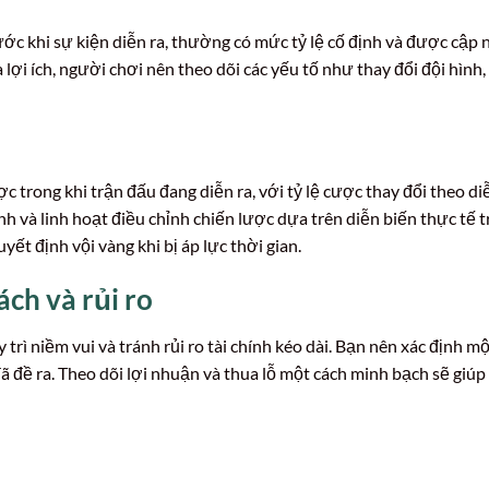
 khi sự kiện diễn ra, thường có mức tỷ lệ cố định và được cập nh
a lợi ích, người chơi nên theo dõi các yếu tố như thay đổi đội hìn
 trong khi trận đấu đang diễn ra, với tỷ lệ cược thay đổi theo di
 và linh hoạt điều chỉnh chiến lược dựa trên diễn biến thực tế tr
yết định vội vàng khi bị áp lực thời gian.
ách và rủi ro
 trì niềm vui và tránh rủi ro tài chính kéo dài. Bạn nên xác định 
ã đề ra. Theo dõi lợi nhuận và thua lỗ một cách minh bạch sẽ giúp 