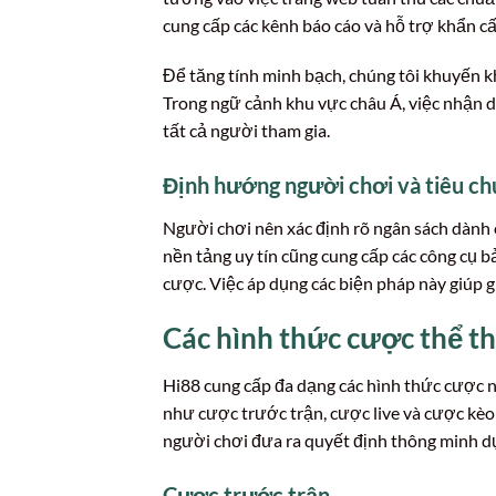
cung cấp các kênh báo cáo và hỗ trợ khẩn cấp
Để tăng tính minh bạch, chúng tôi khuyến khí
Trong ngữ cảnh khu vực châu Á, việc nhận d
tất cả người tham gia.
Định hướng người chơi và tiêu ch
Người chơi nên xác định rõ ngân sách dành ch
nền tảng uy tín cũng cung cấp các công cụ b
cược. Việc áp dụng các biện pháp này giúp gi
Các hình thức cược thể t
Hi88 cung cấp đa dạng các hình thức cược n
như cược trước trận, cược live và cược kèo 
người chơi đưa ra quyết định thông minh dự
Cược trước trận