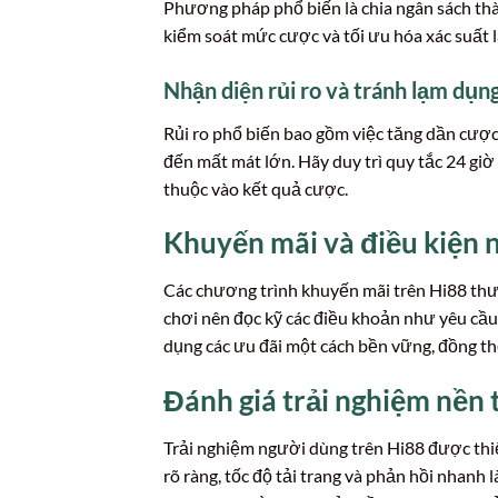
Phương pháp phổ biến là chia ngân sách thà
kiểm soát mức cược và tối ưu hóa xác suất lã
Nhận diện rủi ro và tránh lạm dụn
Rủi ro phổ biến bao gồm việc tăng dần cược
đến mất mát lớn. Hãy duy trì quy tắc 24 giờ 
thuộc vào kết quả cược.
Khuyến mãi và điều kiện 
Các chương trình khuyến mãi trên Hi88 thườn
chơi nên đọc kỹ các điều khoản như yêu cầu v
dụng các ưu đãi một cách bền vững, đồng thờ
Đánh giá trải nghiệm nền 
Trải nghiệm người dùng trên Hi88 được thiế
rõ ràng, tốc độ tải trang và phản hồi nhanh