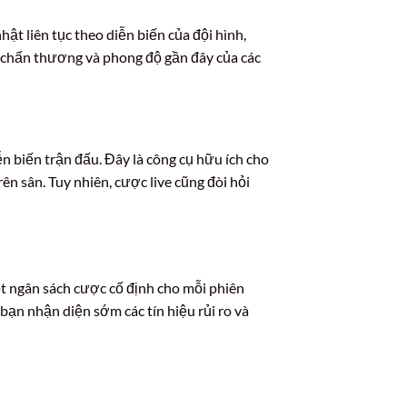
ật liên tục theo diễn biến của đội hình,
h, chấn thương và phong độ gần đây của các
ễn biến trận đấu. Đây là công cụ hữu ích cho
ên sân. Tuy nhiên, cược live cũng đòi hỏi
một ngân sách cược cố định cho mỗi phiên
bạn nhận diện sớm các tín hiệu rủi ro và