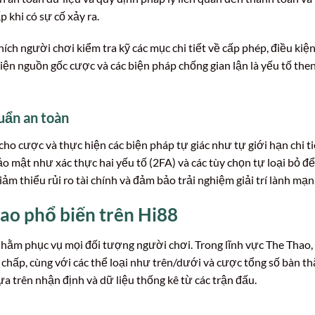
 khi có sự cố xảy ra.
ch người chơi kiểm tra kỹ các mục chi tiết về cấp phép, điều kiện r
iện nguồn gốc cược và các biện pháp chống gian lận là yếu tố the
uẩn an toàn
o cược và thực hiện các biện pháp tự giác như tự giới hạn chi tiêu
ảo mật như xác thực hai yếu tố (2FA) và các tùy chọn tự loại bỏ đ
ảm thiểu rủi ro tài chính và đảm bảo trải nghiệm giải trí lành mạ
hao phổ biến trên Hi88
hằm phục vụ mọi đối tượng người chơi. Trong lĩnh vực The Thao, 
chấp, cùng với các thể loại như trên/dưới và cược tổng số bàn thắ
a trên nhận định và dữ liệu thống kê từ các trận đấu.