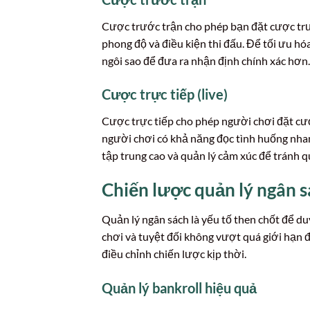
Cược trước trận cho phép bạn đặt cược trước
phong độ và điều kiện thi đấu. Để tối ưu hó
ngôi sao để đưa ra nhận định chính xác hơn.
Cược trực tiếp (live)
Cược trực tiếp cho phép người chơi đặt cược
người chơi có khả năng đọc tình huống nhanh
tập trung cao và quản lý cảm xúc để tránh qu
Chiến lược quản lý ngân s
Quản lý ngân sách là yếu tố then chốt để duy
chơi và tuyệt đối không vượt quá giới hạn đ
điều chỉnh chiến lược kịp thời.
Quản lý bankroll hiệu quả