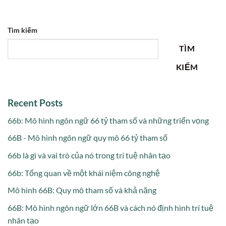
Tìm kiếm
TÌM
KIẾM
Recent Posts
66b: Mô hình ngôn ngữ 66 tỷ tham số và những triển vọng
66B - Mô hình ngôn ngữ quy mô 66 tỷ tham số
66b là gì và vai trò của nó trong trí tuệ nhân tạo
66b: Tổng quan về một khái niệm công nghệ
Mô hình 66B: Quy mô tham số và khả năng
66B: Mô hình ngôn ngữ lớn 66B và cách nó định hình trí tuệ
nhân tạo