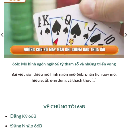
66b: Mô hình ngôn ngữ 66 tỷ tham số và những triển vọng
Bài viết giới thiệu mô hình ngôn ngữ 66b, phân tích quy mô,
hiệu suất, ứng dụng và thách thức[...]
VỀ CHÚNG TÔI 66B
Đăng Ký 66B
Đăng Nhập 66B