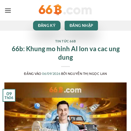
Bỏ
qua
nội
dung
ĐĂNG KÝ
ĐĂNG NHẬP
TIN TỨC 66B
66b: Khung mo hinh AI lon va cac ung
dung
ĐĂNG VÀO
06/09/2026
BỞI
NGUYỄN THỊ NGỌC LAN
09
Th06