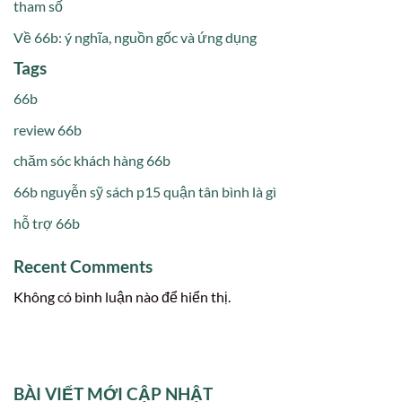
tham số
Về 66b: ý nghĩa, nguồn gốc và ứng dụng
Tags
66b
review 66b
chăm sóc khách hàng 66b
66b nguyễn sỹ sách p15 quận tân bình là gì
hỗ trợ 66b
Recent Comments
Không có bình luận nào để hiển thị.
BÀI VIẾT MỚI CẬP NHẬT