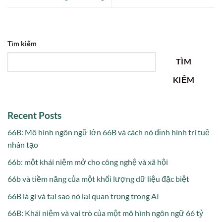
Tìm kiếm
TÌM
KIẾM
Recent Posts
66B: Mô hình ngôn ngữ lớn 66B và cách nó định hình trí tuệ
nhân tạo
66b: một khái niệm mở cho công nghệ và xã hội
66b và tiềm năng của một khối lượng dữ liệu đặc biệt
66B là gì và tại sao nó lại quan trọng trong AI
66B: Khái niệm và vai trò của một mô hình ngôn ngữ 66 tỷ