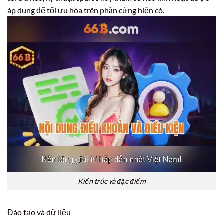
áp dụng để tối ưu hóa trên phần cứng hiện có.
Kiến trúc và đặc điểm
Đào tạo và dữ liệu