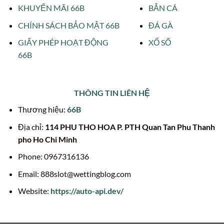
KHUYẾN MÃI 66B
BẮN CÁ
CHÍNH SÁCH BẢO MẬT 66B
ĐÁ GÀ
GIẤY PHÉP HOẠT ĐỘNG
XỔ SỐ
66B
THÔNG TIN LIÊN HỆ
Thương hiệu:
66B
Địa chỉ:
114 PHU THO HOA P. PTH Quan Tan Phu Thanh
pho Ho Chi Minh
Phone:
0967316136
Email:
888slot@wettingblog.com
Website:
https://auto-api.dev/