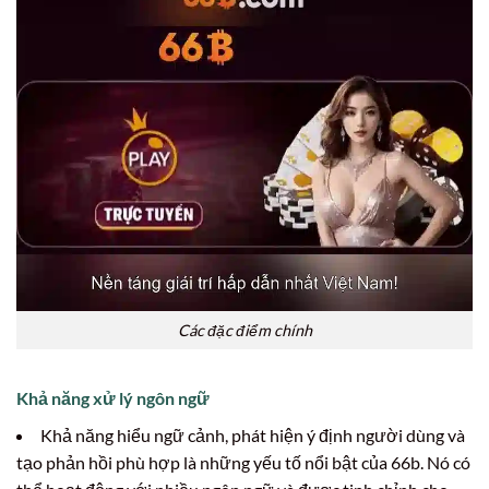
Các đặc điểm chính
Khả năng xử lý ngôn ngữ
Khả năng hiểu ngữ cảnh, phát hiện ý định người dùng và
tạo phản hồi phù hợp là những yếu tố nổi bật của 66b. Nó có