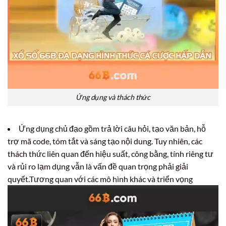
Ứng dụng và thách thức
Ứng dụng chủ đạo gồm trả lời câu hỏi, tạo văn bản, hỗ
trợ mã code, tóm tắt và sáng tạo nội dung. Tuy nhiên, các
thách thức liên quan đến hiệu suất, công bằng, tính riêng tư
và rủi ro lạm dụng vẫn là vấn đề quan trọng phải giải
quyết.
Tương quan với các mô hình khác và triển vọng