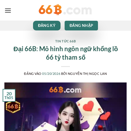
Bỏ
qua
nội
dung
ĐĂNG KÝ
ĐĂNG NHẬP
TIN TỨC 66B
Đại 66B: Mô hình ngôn ngữ khổng lồ
66 tỷ tham số
ĐĂNG VÀO
05/20/2026
BỞI
NGUYỄN THỊ NGỌC LAN
20
Th05