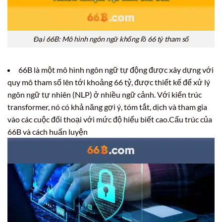
Đại 66B: Mô hình ngôn ngữ khổng lồ 66 tỷ tham số
66B là một mô hình ngôn ngữ tự động được xây dựng với
quy mô tham số lên tới khoảng 66 tỷ, được thiết kế để xử lý
ngôn ngữ tự nhiên (NLP) ở nhiều ngữ cảnh. Với kiến trúc
transformer, nó có khả năng gợi ý, tóm tắt, dịch và tham gia
vào các cuộc đối thoại với mức độ hiểu biết cao.
Cấu trúc của
66B và cách huấn luyện