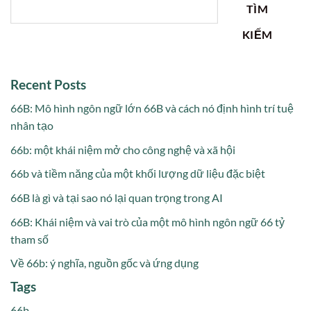
TÌM
KIẾM
Recent Posts
66B: Mô hình ngôn ngữ lớn 66B và cách nó định hình trí tuệ
nhân tạo
66b: một khái niệm mở cho công nghệ và xã hội
66b và tiềm năng của một khối lượng dữ liệu đặc biệt
66B là gì và tại sao nó lại quan trọng trong AI
66B: Khái niệm và vai trò của một mô hình ngôn ngữ 66 tỷ
tham số
Về 66b: ý nghĩa, nguồn gốc và ứng dụng
Tags
66b