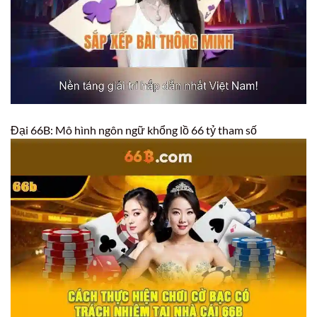
Đại 66B: Mô hình ngôn ngữ khổng lồ 66 tỷ tham số