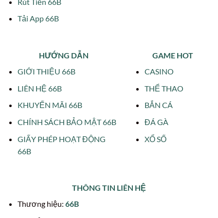
Rút Tiền 66B
Tải App 66B
HƯỚNG DẪN
GAME HOT
GIỚI THIỆU 66B
CASINO
LIÊN HỆ 66B
THỂ THAO
KHUYẾN MÃI 66B
BẮN CÁ
CHÍNH SÁCH BẢO MẬT 66B
ĐÁ GÀ
GIẤY PHÉP HOẠT ĐỘNG
XỔ SỐ
66B
THÔNG TIN LIÊN HỆ
Thương hiệu:
66B